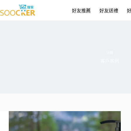
跳
至
好友推薦
好友送禮
主
要
內
容
分類
客戶案例