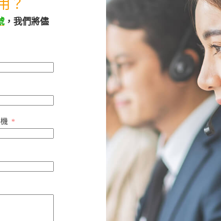
用？
號
，我們將儘
手機