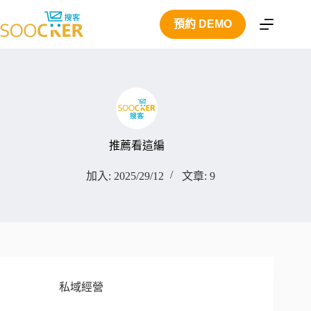
跳
預約 DEMO
至
主
要
內
容
推薦看這編
加入: 2025/29/12
文章: 9
私域經營