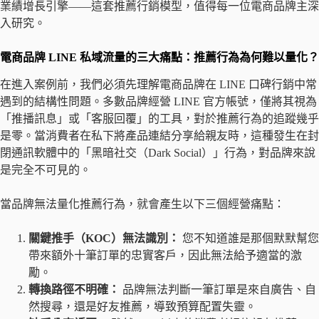
業績增長引擎——這套推薦行銷模型，值得每一位電商品牌主深
入研究。
電商品牌 LINE 私域流量的三大痛點：推薦行為為何難以量化？
在進入案例前，我們必須先理解電商品牌在 LINE 口碑行銷中常
遇到的結構性問題。多數品牌經營 LINE 官方帳號，僅將其視為
「推播訊息」或「客服回覆」的工具，對於推薦行為的追蹤幾乎
是零。當消費者在私下將產品連結分享給親友時，這種發生在封
閉通訊軟體中的「黑暗社交（Dark Social）」行為，對品牌來說
是完全不可見的。
當品牌無法量化推薦行為，就會產生以下三個經營痛點：
關鍵推手（KOC）無法識別：
您不知道誰是那個默默幫您
帶來額外十筆訂單的忠實客戶，因此無法給予適當的激
勵。
轉換路徑不明確：
品牌無法判斷一筆訂單是來自廣告、自
然搜尋，還是好友推薦，導致預算配置失靈。