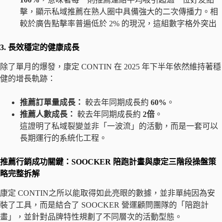
擊，顯示私域推薦在熟人圈中具備強大的二次傳播力。相
較於廣告點擊率普遍低於 2% 的現況，這組數字格外突出
3. 長效穩定的健康成長
除了單月的爆發，康定 CONTIN 在 2025 年下半年依然維持著穩
健的增長軌跡：
推薦訂單量成長：
較去年同期成長約
60%
。
推薦人數成長：
較去年同期成長約
2倍
。
這證明了私域裂變並非「一波流」的活動，而是一套可以
長期運行的系統化工程。
推薦行銷成功關鍵：SOOCKER 陪跑計畫與康定三階段操盤策
略完整拆解
康定 CONTIN之所以能取得如此亮眼的數據，並非單純因為安
裝了工具，而是結合了 SOOCKER 營運顧問團隊的「陪跑計
畫」，並針對品牌特性規劃了不同層次的活動型態。