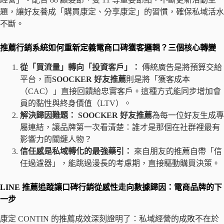
題，讓好友養成「購買康定、分享康定」的習慣，確保私域活水
不斷。
推薦行銷系統如何重新定義電商口碑獲客邏輯？三個核心轉變
從「買流量」轉向「投資客戶」：
傳統廣告是將預算交給
平台，而
SOOCKER 好友推薦
則是將「獲客成本
（CAC）」直接回饋給忠實客戶。這種方式能同步增加會
員的黏性與終身價值（LTV）。
解決歸因難題：
SOOCKER 好友推薦
為每一位好友生成專
屬連結，讓品牌第一次看清楚：誰才是那個在社群裡最有
影響力的關鍵人物？
信任感是私域轉化的最強藥引：
來自朋友的推薦自帶「信
任過濾器」，能跳過漫長的考慮期，直接驅動購買決策。
LINE 推薦追蹤讓口碑行銷從感性走向數據歸因：電商品牌的下
一步
康定 CONTIN 的推薦成效深刻證明了：私域經營的成敗不在於