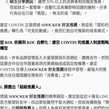
缺乏分享誘因：
雖然 92% 以上的消費者相信親友推薦，
但若缺乏一套簡單、自動化且具備即時回饋的機制，分享
行為往往只是「偶發」，無法形成「規模」。
康定 CONTIN 正是透過
SOOCKER 好友推薦
，將這些「隱形的
推薦」轉化為「可見的數據」，進而打造出可複製的增長模式。
從 KOL 依賴到 KOC 自孵化：康定 CONTIN 的推薦人制度戰略
轉型
過去，許多品牌習慣投入大量預算與外部網紅、團媽合作，然而
這類合作往往伴隨著高昂的業績抽成或固定授權費。康定
CONTIN 在導入
SOOCKER 好友推薦
過程中發現，最強大的推
薦力往往還隱藏在現有的「消費者」之中。
1. 篩選出「超級推薦人」
透過
SOOCKER 好友推薦
的精準歸因，康定能從近十萬名LINE
官方帳號好友中，找出那些雖然不是大網紅，但卻具備極強「帶
單力」的
超級推薦人
。這群人本身就是康定的愛用者，他們的分