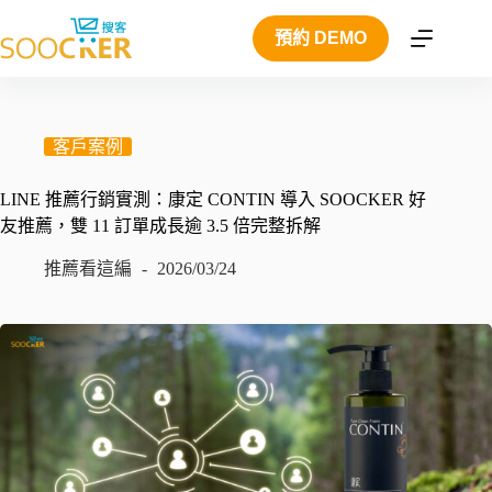
跳
預約 DEMO
至
主
要
內
容
客戶案例
LINE 推薦行銷實測：康定 CONTIN 導入 SOOCKER 好
友推薦，雙 11 訂單成長逾 3.5 倍完整拆解
推薦看這編
2026/03/24