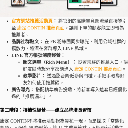
官方網站推薦活動頁
：
將官網的高購買意圖流量直接導引
至
康定 CONTIN 推薦頁面
，讓剛下單的顧客能立即轉為
推薦者。
品牌社群貼文：
在 FB 粉絲團同步曝光，利用公域社群的
擴散力，將潛在客群導入 LINE 私域。
LINE 官方帳號深度經營：
圖文選單（Rich Menu）：
設置常駐的推薦入口，讓
好友隨時想分享都能進入
康定 CONTIN 推薦頁面
。
教學影片：
透過影音降低參與門檻，手把手教導好
友如何使用推薦碼。
廣告曝光：
搭配精準廣告投遞，將新客導入這套已經優化
過的「推薦漏斗」。
第三階段：持續性經營——建立品牌增長習慣
康定 CONTIN不將推薦活動視為曇花一現，而是採取「常態化
經營」。配合 88 顧髮節、雙 11 等重要節點，不斷更新活動主