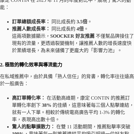
康定 CONTIN 在 2025 年 11 月的年度對比中，展現了驚人的動
能：
訂單總額成長率：
同比成長約
3.5倍
。
推薦人數成長率：
同比成長約
4倍
。
這兩項數據顯示，
SOOCKER 好友推薦
不僅幫品牌接住了
現有的流量，更透過裂變機制，讓推薦人數的增長速度快
於業績增長，為未來儲備了更龐大的「影響力池」。
2. 極致的轉化效率與導流能力
在私域推薦中，由於具備「熟人信任」的背書，轉化率往往遠高
於一般廣告：
高訂單轉化率：
在活動高峰期，康定 CONTIN 的推薦訂
單轉化率創下
38%
的佳績，這意味著每三個人點擊連結，
就有一人下單。相較於傳統電商廣告平均 1-3% 的轉化
率，表現高出數十倍。
驚人的點擊擴散力：
在雙 11 活動期間，推薦點擊率突破
100%
，意味著每一則推薦連結平均吸引超過一位好友點