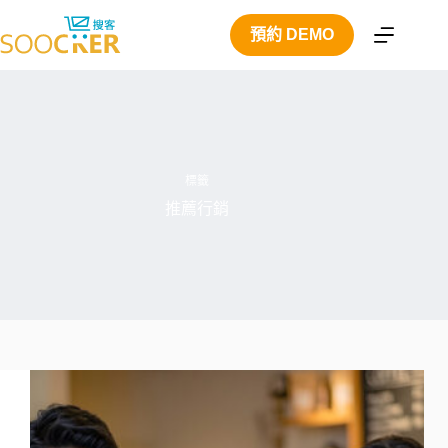
跳
預約 DEMO
至
主
要
內
容
標籤
推薦行銷