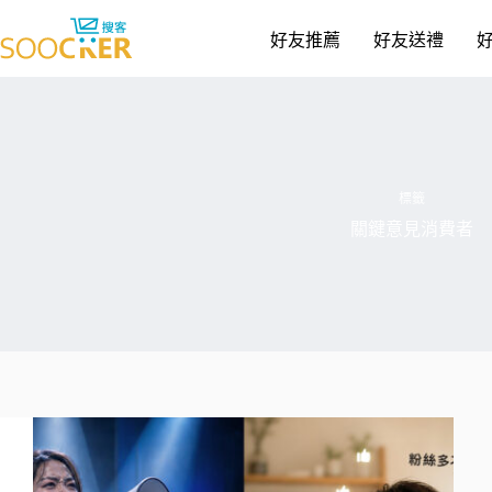
跳
至
好友推薦
好友送禮
主
要
內
容
標籤
關鍵意見消費者