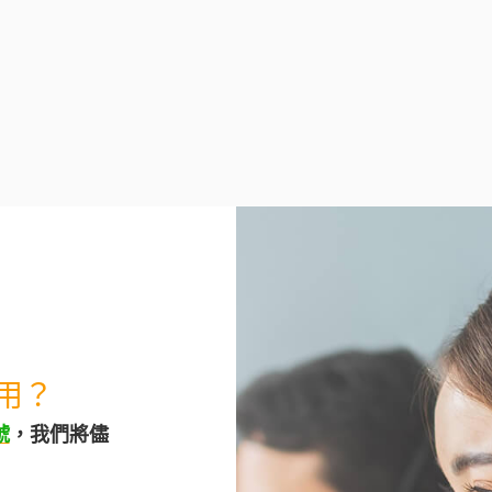
用？
號
，我們將儘